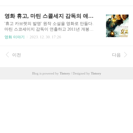
감독을 맡은 이 영화는 비범한 지능과 초능력을 가
의 여동생 제인은 마이클의 세 아이들인 애나벨,
진 어린 소녀 마틸다 웜우드의 이야기를 따라갑니
존, 조지를 돌봅니다. 메리 포핀스가 그들의 삶에
다. 마라 윌슨(Mara Wilson)이 연기하는 마틸다는
영화 휴고, 마틴 스콜세지 감독의 애정이 담긴 미스터리 원작 소설 영화
다시 나타나자, 그녀는 마법 같은 손길을 불어넣고,
지적 재능을 등한시하는 가정에서 태어났고, 그녀
램프라이터..
에게 애정과 관심이 없는 부모님과 그녀를 괴롭히
'휴고 카브렛의 발명' 원작 소설을 영화로 만들다.
는 형제가 있습니다. 마틸다가 지역 도서관을 발견
마틴 스코세이지 감독이 연출하고 2011년 개봉한
하고 엠베스 다비드츠(Embeth Davidtz)가 연기하는
영화 '휴고'는 브라이언 셀즈닉의 소설 '휴고 카브
영화 이야기
2023. 12. 30. 17:26
친절한 선생님인 미스 허니(Miss Honey)와 친구가
렛의 발명'을 원작으로 한 시각적으로 놀라운 영화
되면서 그녀의 삶은 바뀝니다. 미스 허니는 마틸다
입니다. 1930년대 파리를 배경으로, 기차역에 사는
의 천재성을 알아보고 집에서 부족한 보살핌과 지
휴고 카브렛이라는 이름의 어린 고아가 돌아가신
이전
다음
원을 제공하면서 그녀의 재능을 기르는 것을 돕습
아버지가 두고 간 자동 인형 오토마톤을 수리하려
니다. ..
고 시도하는 동안 비밀리에 시계를 유지하는 이야
기를 그립니다. 이 영화는 신비, 모험, 영화 초기에
Blog is powered by
Tistory
/ Designed by
Tistory
대한 경의의 요소들을 아름답게 엮어냅니다. 휴고
가 오토마톤을 고치기 위해 노력하면서, 그는 역에
있는 장난감 가게 주인의 대녀인 이사벨과 우정을
형성합니다. 이사벨은 휴고의 호기심을 공유하고
오토마톤의 비밀을 밝혀내는 그의 동맹이 됩니다.
그들의 탐구는 1930년대..