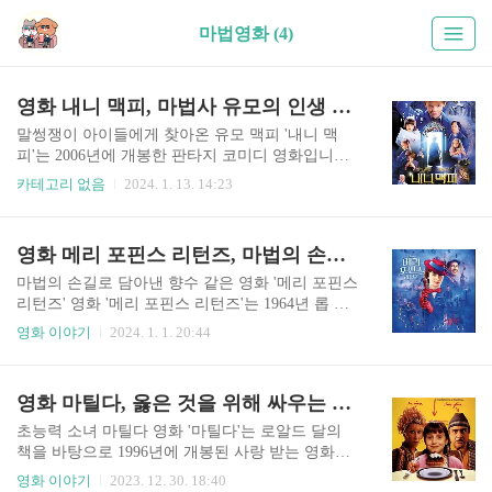
마법영화 (4)
영화 내니 맥피, 마법사 유모의 인생 수업 훈육으로 변화된 말썽쟁이 아이들
말썽쟁이 아이들에게 찾아온 유모 맥피 '내니 맥
피'는 2006년에 개봉한 판타지 코미디 영화입니다.
이 영화는 커크 존스가 감독했고 크리스찬나 브랜
카테고리 없음
2024. 1. 13. 14:23
드의 "간호사 마틸다" 책을 바탕으로 만들어졌습니
다. 각본을 쓴 엠마 톰슨이 주인공인 나니 맥피로
출연합니다. 이야기는 콜린 퍼스가 연기하는 홀아
영화 메리 포핀스 리턴즈, 마법의 손길로 시작된 풍부한 상상력의 모험
비가 된 장의사 세드릭 브라운을 중심으로 전개되
는데, 그는 7명의 말썽쟁이 아이들을 기르게 됩니
마법의 손길로 담아낸 향수 같은 영화 '메리 포핀스
다. 아이들은 짓궂은 행동으로 17명의 유모들을 성
리턴즈' 영화 '메리 포핀스 리턴즈'는 1964년 롭 마
공적으로 쫓아냈습니다. 그동안 아이들의 고모가
샬 감독이 연출하고 월트디즈니픽쳐스가 2018년
영화 이야기
2024. 1. 1. 20:44
경제적 지원을 해주고 있었지만 아이를 혼자 키우
개봉한 오리지널 영화 '메리 포핀스'의 속편입니다.
고 있는 것이 못 마땅한지 한 달 안에 재혼하지 않
속편의 영화이지만 P.L. 트래버스의 책 시리즈를
으면 경제적 지원을 끊겠다고 했습니다. 이러한 혼
직접 각색한 것은 아닙니다. 영화의 배경은 전편의
영화 마틸다, 옳은 것을 위해 싸우는 초능력 소녀의 스토리
란 속에서, 유모 맥피는 브라운 씨의 필사적인 도움
사건 이후 약 25년 후인, 경제 대공황 시대의 런던
의 요청에 따라 브라운 씨의 집에 ..
을 배경으로 합니다. 에밀리 블런트는 이제 어른이
초능력 소녀 마틸다 영화 '마틸다'는 로알드 달의
되어 새로운 도전에 직면한 뱅크스 가족으로 돌아
책을 바탕으로 1996년에 개봉된 사랑 받는 영화입
가는 메리 포핀스를 연기합니다. 마이클 뱅크스는
니다. 이 영화에 주연을 맡기도 한 대니 드비토가
영화 이야기
2023. 12. 30. 18:40
개인적인 손실과 재정적인 어려움을 겪고 있고, 그