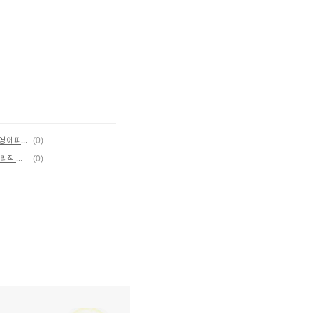
영화 히말라야, 산악인 엄홍길의 극한 도전과 촬영 에피소드
(0)
영화 감기, 재난 위기에 직면한 인간의 본성과 윤리적 딜레마 이야기
(0)