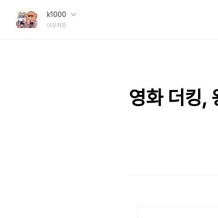
k1000
이모저모
영화 더킹,