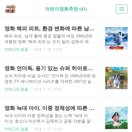
어린이영화추천 (41)
영화 해피 피트, 환경 변화에 따른 남극 펭귄 생존과 공동의 책임 노력
해피 피트, 남극 황제 펭귄 멈블의 여정 2006년에
개봉된 영화 '해피 피트'는 조지 밀러 감독의 애니
메이션 뮤지컬 코미디 영화입니다. 이 영화는 애니
카테고리 없음
2024. 1. 18. 23:02
멀 로직과 빌리지 로드쇼 픽처스의 제작이고 워너
브라더스 픽쳐스에 의해 배급되었습니다. 이야기
는 차가운 남극 풍경을 배경으로 하며 탭 댄스라는
영화 언더독, 용기 있는 슈퍼 히어로의 유머 가득한 가족 영화
특별한 재능을 가진 멈블이라는 이름의 어린 황제
펭귄을 따라갑니다. 그러나 노래로 짝을 찾는 왕국
슈퍼 히어로 비글 슈샤인 '언더독'은 1960년대에 방
에서 멈블의 노래는 그를 동료 펭귄들 사이에서 따
영된 TV 애니메이션 시리즈를 각색한 2007년 실사
돌림을 받게 됩니다. 멈블의 여정은 펭귄들이 짝을
영화로, 프레데릭 두 차우가 감독하고 월트 디즈니
카테고리 없음
2024. 1. 17. 18:07
유혹하기 위해 사용하는 노래인 "하트 송"을 부를
픽처스가 제작했습니다. 언더독이라는 만화 캐릭
수 없는 자신의 무능력함이 다른 사람들과 차별화
터에 활기를 불어넣기 위해 실사와 컴퓨터 생성 이
된다는 것을 깨달았을 때 시작됩니다. 공동체의 반
미지를 결합했습니다. 영화는 실험실 사고 이후 초
영화 늑대 아이, 이중 정체성에 따른 결정과 선택, 부모로서의 도전과 기쁨
대에도 불구하고, 멈블은 자신의 정체성과 그들의
능력을 얻게 되는 슈샤인이라는 이름의 비글의 이
서식지에 있는 물고기 부족의 ..
야기를 따라갑니다. 댄 웅거라는 이름의 경비원에
늑대 아이의 이중 정체성을 찾는 노력 '늑대 아
게 입양된 슈샤인은 언더독의 슈퍼히어로 역할을
이'는 호소다 마모루가 감독하고 공동 각본을 맡은
맡습니다. 그의 새로운 슈퍼히어로 역할에서, 언더
일본 애니메이션 영화입니다. 일본어로 '오카미 코
카테고리 없음
2024. 1. 15. 21:03
독은 코미디언 제이슨 리(Jason Lee)의 목소리로 연