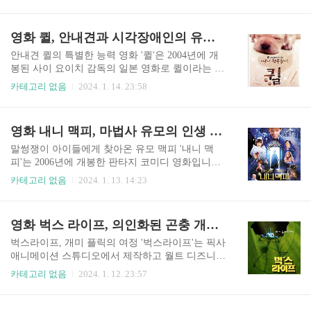
도모 노 아메 투 유키'로도 알려진 이 영화는 2012
기가 더욱 재치있게 표현 되었습니다. 언더독이 세
년에 개봉되었고 정체성, 부모의 역할, 우리가 인생
계를 지배하기 위한 원대한 계획을 가진 광기 어린
의 삶에서 하는 선택에 대한 주제들을 탐구하는 마
영화 퀼, 안내견과 시각장애인의 유대감과 파트너십
과학자인 악당 사이먼 바시니스터와 맞서면서 이
음이 따뜻해지고 환상적인 이야기입니다. 하나라
야기는 깊어집니다. 피터 ..
는 이름의 젊은 여성이 늑대로 변신하는 신비한 남
안내견 퀼의 특별한 능력 영화 '퀼'은 2004년에 개
자와 사랑에 빠지는 내용을 중심으로 전개됩니다.
봉된 사이 요이치 감독의 일본 영화로 퀼이라는 이
그들은 서로의 다름에도 불구하고 함께 가정을 꾸
름의 안내견을 중심으로 가슴 따뜻한 이야기입니
카테고리 없음
2024. 1. 14. 23:58
리고 아메와 유키라는 두 아이를 낳는데, 늑대로 변
다. 실화를 바탕으로 퀼이 시각 장애인을 위한 안내
신하는 아버지의 능력을 물려받습니다. 아버지가
견이 되기 위해 훈련을 받는 동안의 삶과 여정을 따
죽게 되자 비극이 닥치고, 하나는 홀로 늑대 아이들
라갑니다. 장난기 많은 강아지였던 퀼의 어린 시절
영화 내니 맥피, 마법사 유모의 인생 수업 훈육으로 변화된 말썽쟁이 아이들
을 키우게 됩니다. 독특한 능력을 가진 두 아이들을
로 시작하고, 코바야시 카오루가 연기하는 타와다
키우는 어려움에 직면한 하나는..
사토루라는 전담 트레이너가 이끄는 훈련 과정을
말썽쟁이 아이들에게 찾아온 유모 맥피 '내니 맥
따릅니다. 강아지와 트레이너 사이에 형성되는 유
피'는 2006년에 개봉한 판타지 코미디 영화입니다.
대감을 강조하면서 퀼의 훈련의 도전과 승리를 보
이 영화는 커크 존스가 감독했고 크리스찬나 브랜
카테고리 없음
2024. 1. 13. 14:23
여줍니다. 훈련을 마친 퀼은 배우 키페이 시이나가
드의 "간호사 마틸다" 책을 바탕으로 만들어졌습니
연기한 와타나베 미츠루라는 이름의 시각장애인과
다. 각본을 쓴 엠마 톰슨이 주인공인 나니 맥피로
한 짝이 됩니다. 퀼이 미츠루의 삶에 미치는 변화의
출연합니다. 이야기는 콜린 퍼스가 연기하는 홀아
영화 벅스 라이프, 의인화된 곤충 개미 플릭의 역경 극복 능력
영향을 아름답게 포착하여 그가 새로운 독립과 안
비가 된 장의사 세드릭 브라운을 중심으로 전개되
내견과의 깊은 감정적 유대감을 갖게..
는데, 그는 7명의 말썽쟁이 아이들을 기르게 됩니
벅스라이프, 개미 플릭의 여정 '벅스라이프'는 픽사
다. 아이들은 짓궂은 행동으로 17명의 유모들을 성
애니메이션 스튜디오에서 제작하고 월트 디즈니
공적으로 쫓아냈습니다. 그동안 아이들의 고모가
픽처스에서 개봉한 컴퓨터 애니메이션 코미디 영
카테고리 없음
2024. 1. 12. 23:57
경제적 지원을 해주고 있었지만 아이를 혼자 키우
화입니다. '토이 스토리'에 이어 픽사에서 제작한
고 있는 것이 못 마땅한지 한 달 안에 재혼하지 않
두 번째 장편 영화입니다. 존 라세터가 감독하고 앤
으면 경제적 지원을 끊겠다고 했습니다. 이러한 혼
드류 스탠튼이 공동 감독한 이 영화는 1998년에 개