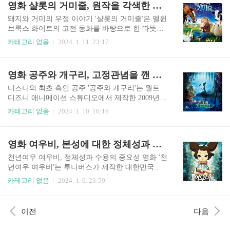
영화 샬롯의 거미줄, 원작을 각색한 돼지와 거미의 우정과 희생
란 속에서, 유모 맥피는 브라운 씨의 필사적인 도움
봉되었으며 이야기는 의인화된 곤충들의 세계를
의 요청에 따라 브라운 씨의 집에 ..
배경으로 하여 플릭이라는 이름의 개미의 모험을
돼지와 거미의 우정 이야기 '샬롯의 거미줄'은 엘윈
따라갑니다. 플릭은 창의적이고 야망적인 캐릭터
브룩스 화이트의 고전 동화를 바탕으로 한 따뜻한
인데, 그의 최신 발명품이 잘못되어 개미들을 식량
애니메이션 영화입니다. 1973년에 개봉되었다가 2
카테고리 없음
2024. 1. 11. 23:17
으로 강탈하는 억압적인 집단인 메뚜기들에게 제
006년에 리메이크된 이 영화는 윌버라는 이름의 돼
공되는 식량을 파괴하자 의도치 않게 개미 서식지
지와 샬롯이라는 이름의 영리한 거미 사이의 우정
에 문제를 일으키는 창의적이고 야심찬 캐릭터입
에 대한 매혹적인 이야기를 다루고 있습니다. 이야
영화 공주와 개구리, 고정관념을 깬 디즈니 최초 흑인 공주의 독립 도전
니다. 이를 수정하기 위한 시도로 플릭은 메뚜기로
기는 윌버가 농장에서 태어났지만 너무 작기 때문
부터 식민지를 방어하기 위해 '전사 벌레'를 찾기 ..
에 도살될 위험에 처하면서 시작됩니다. 친절하고
디즈니의 최초 흑인 공주 '공주와 개구리'는 월트
동정심이 많은 어린 소녀인 펀 애러블은 윌버의 목
디즈니 애니메이션 스튜디오에서 제작한 2009년
숨을 살려달라고 아버지를 설득하고, 그녀는 돼지
애니메이션 영화입니다. 이 영화는 컴퓨터로 만든
카테고리 없음
2024. 1. 10. 16:16
를 돌보는 책임을 떠맡습니다. 윌버는 자라면서 샬
영화들에 집중한 후 전통적인 손으로 그린 애니메
롯이라는 현명한 늙은 회색 거미를 포함하여 농장
이션으로 복귀한 것을 의미합니다. 1920년대 뉴올
의 다른 동물들과 깊은 유대감을 형성합니다. 윌버
리언스를 배경으로 한 이 영화는 동화와 민속 요소
영화 여우비, 본성에 대한 정체성과 수용의 이해를 담은 한국 풍속 영화
가 자신이 정육점에 팔려가는 운명을 알게 되자 샬
를 재즈 음악적 배경과 결합합니다. 이야기는 자신
롯은 윌버를 구하기 위한 계획을 세웁..
의 레스토랑을 여는 꿈을 가진 근면한 웨이트리스
천년여우 여우비, 정체성과 수용의 중요성 영화 '천
티아나와 사악한 주술사에 의해 개구리로 변한 나
년여우 여우비'는 투니버스가 제작한 대한민국의
빈 왕자를 따라갑니다. 티아나와 나빈이 길을 건널
애니메이션 텔레비전 시리즈입니다. 2007년에 방
카테고리 없음
2024. 1. 6. 23:59
때, 그들은 독으로 인해 개구리가 되고, 저주를 풀
영되었고 26개의 에피소드로 구성되어 있습니다.
기 위해 루이지애나의 신비한 먹이통을 통과하는
여비라는 이름의 여우신령의 이야기를 중심으로
여행을 시작합니다. 그 과정에서, 그들은 재즈 음악
전개되는 판타지, 모험, 그리고 민속의 혼합물입니
이전
다음
을 연주하는 것을 꿈꾸는 악어 루이와 로맨틱한 반
다. 주인공 여우비는 인간과 상호작용하기 위해 어
딧불이 레이를 포함한 다양한 캐릭..
린 소녀의 모습을 하고 있는 천년 된 여우입니다.