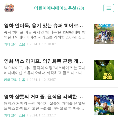
어린이애니메이션추천 (28)
영화 언더독, 용기 있는 슈퍼 히어로의 유머 가득한 가족 영화
슈퍼 히어로 비글 슈샤인 '언더독'은 1960년대에 방
영된 TV 애니메이션 시리즈를 각색한 2007년 실사
영화로, 프레데릭 두 차우가 감독하고 월트 디즈니
카테고리 없음
2024. 1. 17. 18:07
픽처스가 제작했습니다. 언더독이라는 만화 캐릭
터에 활기를 불어넣기 위해 실사와 컴퓨터 생성 이
미지를 결합했습니다. 영화는 실험실 사고 이후 초
영화 벅스 라이프, 의인화된 곤충 개미 플릭의 역경 극복 능력
능력을 얻게 되는 슈샤인이라는 이름의 비글의 이
야기를 따라갑니다. 댄 웅거라는 이름의 경비원에
벅스라이프, 개미 플릭의 여정 '벅스라이프'는 픽사
게 입양된 슈샤인은 언더독의 슈퍼히어로 역할을
애니메이션 스튜디오에서 제작하고 월트 디즈니
맡습니다. 그의 새로운 슈퍼히어로 역할에서, 언더
픽처스에서 개봉한 컴퓨터 애니메이션 코미디 영
카테고리 없음
2024. 1. 12. 23:57
독은 코미디언 제이슨 리(Jason Lee)의 목소리로 연
화입니다. '토이 스토리'에 이어 픽사에서 제작한
기가 더욱 재치있게 표현 되었습니다. 언더독이 세
두 번째 장편 영화입니다. 존 라세터가 감독하고 앤
계를 지배하기 위한 원대한 계획을 가진 광기 어린
드류 스탠튼이 공동 감독한 이 영화는 1998년에 개
영화 샬롯의 거미줄, 원작을 각색한 돼지와 거미의 우정과 희생
과학자인 악당 사이먼 바시니스터와 맞서면서 이
봉되었으며 이야기는 의인화된 곤충들의 세계를
야기는 깊어집니다. 피터 ..
배경으로 하여 플릭이라는 이름의 개미의 모험을
돼지와 거미의 우정 이야기 '샬롯의 거미줄'은 엘윈
따라갑니다. 플릭은 창의적이고 야망적인 캐릭터
브룩스 화이트의 고전 동화를 바탕으로 한 따뜻한
인데, 그의 최신 발명품이 잘못되어 개미들을 식량
애니메이션 영화입니다. 1973년에 개봉되었다가 2
카테고리 없음
2024. 1. 11. 23:17
으로 강탈하는 억압적인 집단인 메뚜기들에게 제