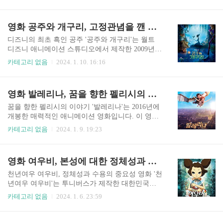
006년에 리메이크된 이 영화는 윌버라는 이름의 돼
공되는 식량을 파괴하자 의도치 않게 개미 서식지
지와 샬롯이라는 이름의 영리한 거미 사이의 우정
에 문제를 일으키는 창의적이고 야심찬 캐릭터입
에 대한 매혹적인 이야기를 다루고 있습니다. 이야
영화 공주와 개구리, 고정관념을 깬 디즈니 최초 흑인 공주의 독립 도전
니다. 이를 수정하기 위한 시도로 플릭은 메뚜기로
기는 윌버가 농장에서 태어났지만 너무 작기 때문
부터 식민지를 방어하기 위해 '전사 벌레'를 찾기 ..
에 도살될 위험에 처하면서 시작됩니다. 친절하고
디즈니의 최초 흑인 공주 '공주와 개구리'는 월트
동정심이 많은 어린 소녀인 펀 애러블은 윌버의 목
디즈니 애니메이션 스튜디오에서 제작한 2009년
숨을 살려달라고 아버지를 설득하고, 그녀는 돼지
애니메이션 영화입니다. 이 영화는 컴퓨터로 만든
카테고리 없음
2024. 1. 10. 16:16
를 돌보는 책임을 떠맡습니다. 윌버는 자라면서 샬
영화들에 집중한 후 전통적인 손으로 그린 애니메
롯이라는 현명한 늙은 회색 거미를 포함하여 농장
이션으로 복귀한 것을 의미합니다. 1920년대 뉴올
의 다른 동물들과 깊은 유대감을 형성합니다. 윌버
리언스를 배경으로 한 이 영화는 동화와 민속 요소
영화 발레리나, 꿈을 향한 펠리시의 인내와 우아한 발레의 묘사
가 자신이 정육점에 팔려가는 운명을 알게 되자 샬
를 재즈 음악적 배경과 결합합니다. 이야기는 자신
롯은 윌버를 구하기 위한 계획을 세웁..
의 레스토랑을 여는 꿈을 가진 근면한 웨이트리스
꿈을 향한 펠리시의 이야기 '발레리나'는 2016년에
티아나와 사악한 주술사에 의해 개구리로 변한 나
개봉한 매력적인 애니메이션 영화입니다. 이 영화
빈 왕자를 따라갑니다. 티아나와 나빈이 길을 건널
는 발레리나의 꿈을 가진 어린 고아 소녀 펠리시의
카테고리 없음
2024. 1. 9. 19:23
때, 그들은 독으로 인해 개구리가 되고, 저주를 풀
이야기를 따라갑니다. 19세기 프랑스를 배경으로
기 위해 루이지애나의 신비한 먹이통을 통과하는
한 펠리시는 파리에서 자신의 열정을 추구하기 위
여행을 시작합니다. 그 과정에서, 그들은 재즈 음악
해 자신의 가장 친한 친구인 빅토르와 함께 시골 고
영화 여우비, 본성에 대한 정체성과 수용의 이해를 담은 한국 풍속 영화
을 연주하는 것을 꿈꾸는 악어 루이와 로맨틱한 반
아원을 탈출합니다. 유명한 파리 오페라 발레단에
딧불이 레이를 포함한 다양한 캐릭..
입단하기 위한 여정에서 수많은 도전에 직면한 펠
천년여우 여우비, 정체성과 수용의 중요성 영화 '천
리시의 투지와 투쟁을 보여줍니다. 그녀의 친구 빅
년여우 여우비'는 투니버스가 제작한 대한민국의
토르와 신비한 멘토 오데트의 도움으로 펠리시는
애니메이션 텔레비전 시리즈입니다. 2007년에 방
카테고리 없음
2024. 1. 6. 23:59
혹독한 훈련을 받고, 좌절을 극복하고, 헌신과 인내
영되었고 26개의 에피소드로 구성되어 있습니다.
의 진정한 의미를 배웁니다. 영화 '발레리나'는 아
여비라는 이름의 여우신령의 이야기를 중심으로
름다운 애니메이션, 에너지 넘치는 춤 장면, 그리고
전개되는 판타지, 모험, 그리고 민속의 혼합물입니