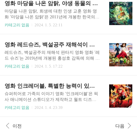
영화 마당을 나온 암탉, 야생 동물의 생존과 모성애가 담긴 인생 교훈
모든 역경에도 불구하고 자신의 꿈을 쫒는 긍정적
다. 주인공 여우비는 인간과 상호작용하기 위해 어
인 메시지로 찬사를 받았습니다..
린 소녀의 모습을 하고 있는 천년 된 여우입니다.
마당을 나온 암탉, 희생에 대한 인생 교훈 영화 영
그녀는 한 마을에 들어가 한 학생의 일상을 경험하
화 '마당을 나온 암탉'은 2011년에 개봉한 한국의
며 학교에 입학합니다. 신비로운 여우로서의 그녀
애니메이션 영화입니다. 황선미 작가의 소설과 오
카테고리 없음
2024. 1. 5. 22:11
의 진짜 정체를 숨긴 채, 그녀가 인간 사회의 도전
성윤 감독의 소설을 바탕으로 합니다. 이야기는 닭
들을 탐색하면서 따라갑니다. 시리즈 내내, 여우비
농장에 사는 잎싹이라는 이름의 암탉을 중심으로
는 그녀의 능력을 시험하고 인간 세계와 초자연적
전개됩니다. 농장 생활의 편안함과 안전에도 불구
영화 레드슈즈, 백설공주 재해석이 주는 미의 기준과 내면의 아름다움
존재로서의 그녀 자신의 본성에 대한 이해에 도전
하고, 잎싹은 자유를 갈망하고 자신의 알을 부화시
하는 다양한 캐릭터와 상황들을 마주합니다..
키는 꿈을 꾸습니다. 기회가 생기면, 잎싹은 농장을
레드슈즈, 백설공주의 재해석 판타지 영화 영화 '레
탈출하여 야생으로의 여행을 시작합니다. 그 길에,
드 슈즈'는 2019년에 개봉된 홍성호 감독에 의해 연
그녀는 나그네라는 이름의 청둥오리를 포함한 다
출되고 장무현 감독에 의해 공동 감독된 한국 애니
카테고리 없음
2024. 1. 5. 17:22
양한 동물들을 만나고 생존, 사랑, 그리고 희생에
메이션 판타지 영화입니다. 그 영화는 백설공주의
대한 중요한 인생 교훈을 배웁니다. 영화는 아름다
고전 동화에 대한 독특한 해석으로 인해 주목을 받
운 애니메이션, 감정적인 깊이, 그리고 모성, 용기,
았습니다. '레드 슈즈'는 발레 댄서를 꿈꾸는 카렌
영화 인크레더블, 특별한 능력이 있는 슈퍼히어로 가족의 액션 영화
그리고 야생의 부름이라는 주제를 다루는 방식으
이라는 이름의 어린 소녀를 중심으로 전개됩니다.
로 두드러집니다. 보편적인 ..
그 이야기는 한스 크리스티안 안데르센의 동화 '백
슈퍼히어로 가족의 이야기 영화 '인크레더블'은 픽
설공주와 일곱난장이'에서 영감을 받고 이를 각색
사 애니메이션 스튜디오가 제작하고 월트 디즈니
하였습니다. 카렌은 그녀의 비범한 춤 능력을 부여
픽처스가 2004년에 개봉한 인기 있는 애니메이션
카테고리 없음
2024. 1. 4. 23:39
하는 마법의 빨간 발레 슈즈 한 켤레를 발견합니다.
입니다. 브래드 버드가 감독한 이 영화는 슈퍼히어
그러나, 이 신발은 저주를 동반합니다. 일단 신으
로들이 법적인 문제와 범죄와 싸우는 동안 야기된
면, 그녀는 춤을 멈출 수 없고, 일련의 모험과 도전
부수적인 피해에 대한 대중의 항의로 인해 은퇴해
이전
다음
으로 이어집니다. 영화는 야망, 결심, 그리고 억제
야 했던 사회에서 비밀리에 살고 있는 슈퍼히어로
되지 않은 욕망의 결..
가족을 중심으로 전개됩니다. 이 이야기는 주로 미