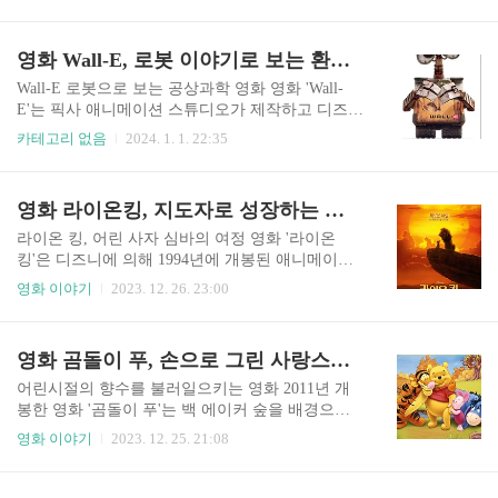
책에 바탕을 두고 있습니다. 이 영화는 부브(Boov)
의 재능을 증명하기로 결심한 미구엘은 멕시코의
라고 불리는 한 외계 종족이 적을 피해 지구를 침략
휴일인 망자의 날에 지역 장기자랑에 참가하기 위
하는 이야기를 따라갑니다. 스멕 선장이 이끄는 그
영화 Wall-E, 로봇 이야기로 보는 환경에 대한 현실 문제와 대책 방안
해 출발합니다. 공연을 위해 에르네스토의 기타를
들은 자신들을 위한 공간을 만들기 위해 모든 인간
빌리려는 시도에서, 미구엘은 우연히 ..
을 지구의 다른 지역으로 이주시킵니다. 주인공 오
Wall-E 로봇으로 보는 공상과학 영화 영화 'Wall-
(Oh)는 친근하고 변덕스러운 부브(Boov)로, 의도치
E'는 픽사 애니메이션 스튜디오가 제작하고 디즈니
않게 문제를 일으키는 경향이 있어 눈에 띕니다. 그
가 2008년에 개봉한 애니메이션 공상과학 영화입
카테고리 없음
2024. 1. 1. 22:35
는 지구상에 있는 부브의 새로운 위치를 적들에게
니다. 영화는 먼 미래를 배경으로 하고 있으며, 'Wa
알리는 실수를 한 후 동족들 사이에서 도망자가 됩
ll-E'라는 이름의 작은 쓰레기 수집 로봇의 이야기
니다. 도주 중에 그는 인간 이주 중에 어머니와 헤
를 따라갑니다. 지구는 쓰레기로 가득 차 있고 과도
영화 라이온킹, 지도자로 성장하는 어린 사자의 감명 깊은 스토리
어진 팁(Tip)라는 이름의 어린 소녀를 만납니다. 영
한 오염으로 인해 생명이 없는 황무지로 버려지고
화는 ..
남겨졌습니다. Wall-E는 쓰레기를 깔끔한 큐브로
라이온 킹, 어린 사자 심바의 여정 영화 '라이온
압축하고 쓰레기들 사이에서 그가 발견한 흥미로
킹'은 디즈니에 의해 1994년에 개봉된 애니메이션
운 인공물들을 모으며 하루를 보냅니다. 그는 시간
영화입니다. 로저 앨러스와 롭 민코프가 감독한 이
영화 이야기
2023. 12. 26. 23:00
이 지나면서 호기심이 많은 성격으로 발전하고 기
영화는 놀라운 애니메이션, 강력한 스토리텔링, 그
계임에도 불구하고 감정과 욕망을 보여줍니다. 이
리고 한스 짐머가 작곡하고 엘튼 존과 팀 라이스의
작은 로봇의 유일한 동반자는 친구가 되는 바퀴벌
노래가 기억에 남는 음악으로 유명합니다. 이 영화
영화 곰돌이 푸, 손으로 그린 사랑스런 애니메이션, 교훈과 향수를 불러일으키는 영화
레입니다. EVE라는 이름의 로봇이 식물 생명체의
는 아프리카 사바나인 프라이드 랜드의 왕이 될 운
흔적을 찾기 위한 ..
명의 어린 사자 심바의 여정을 따라갑니다. 하지만,
어린시절의 향수를 불러일으키는 영화 2011년 개
그의 삼촌 스카에 의해 조직된 비극적인 사건 이후,
봉한 영화 '곰돌이 푸'는 백 에이커 숲을 배경으로
심바는 그의 아버지의 죽음에 대한 책임을 느끼며
한 매력적이고 기발한 이야기입니다. 곰돌이 푸와
영화 이야기
2023. 12. 25. 21:08
그의 왕국을 도망칩니다. 그는 도중에 지혜로운 맨
그의 친구들이 일련의 모험을 시작하면서 전개됩
드릴 라피키, 근심 걱정 없는 미어캣 티몬, 개 품바
니다. 우울한 당나귀인 이요레가 자신의 꼬리가 없
를 포함하여, 다양한 캐릭터들을 마주칩니다. 그들
어졌다는 것을 깨닫는 것으로 시작됩니다. 꼬리가