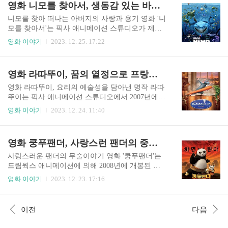
영화 니모를 찾아서, 생동감 있는 바다 속 해양 캐릭터들의 사랑과 용기
의 지도와 인생 교훈들로, 심바는 책임감, 용기, 그
없어진 것은 백슨 때문이라 생각하고, 친구들은 이
리고 과거를 ..
요레의 꼬리를 찾기 위한 탐험을 시작했습니다. 하
니모를 찾아 떠나는 아버지의 사랑과 용기 영화 '니
지만 백 에이커 숲으로 모험을 떠나면서 그들은 백
모를 찾아서'는 픽사 애니메이션 스튜디오가 제작
슨을 향한 오해와 문제가 연속적으로 나타나게 됩
하고 월트 디즈니 픽처스가 2003년에 개봉한 사랑
영화 이야기
2023. 12. 25. 17:22
니다. 푸, 티거, 피글렛, 토끼, 올빼미, 캉가, 루는 다
스러운 애니메이션 모험 영화입니다. 아들 니모를
양한 단서를 오해하고 백슨을 따돌리려 하면서 코
찾기 위해 대담한 탐험을 시작하는 말린이라는 물
믹한 상황에 휘말리게 됩니다. 한편, 그들의 소중한
고기의 여정을 따라갑니다. 말린과 그의 아내 코랄
영화 라따뚜이, 꿈의 열정으로 프랑스 요리의 예술성을 담다.
친구인 크리스토퍼 로빈은 많이 나오지 않았지만,
이 그들의 집을 마련한 화려한 그레이트 배리어 리
그의 부재는 친구들이 스스..
프에서 시작됩니다. 바라쿠다의 공격으로 작은 지
영화 라따뚜이, 요리의 예술성을 담아낸 명작 라따
느러미를 가지고 태어난 한 새끼 니모를 제외하고
뚜이는 픽사 애니메이션 스튜디오에서 2007년에
산호와 대부분의 알을 잃게 됩니다. 말린은 특히 니
개봉한 유쾌한 애니메이션 영화입니다. 브래드 버
영화 이야기
2023. 12. 24. 11:40
모의 더 작은 지느러미 때문에 지나치게 조심스럽
드가 감독한 이 영화는 특출난 미각과 후각을 가진
고 과보호적인 아버지가 되는데, 이것은 그에게 있
어린 쥐 레미가 요리사가 되기를 꿈꾸는 이야기를
어 수영을 더욱 어렵게 만듭니다. 니모의 등교 첫
담고 있습니다. 어린 쥐 레미의 정체성과 가족의 기
영화 쿵푸팬더, 사랑스런 팬더의 중국 무술 한계 극복
날, 말린의 경고에도 불구하고 니모는 아버지의 명
대로 인해 제기된 어려움에도 불구하고 레미는 유
령을 무시하고 자신을 증명하기 위해 열..
명한 프랑스 요리사 오귀스트 구스토와 "누구나 요
사랑스러운 팬더의 무술이야기 영화 '쿵푸팬더'는
리할 수 있다"는 그의 철학을 가지고 있습니다. 레
드림웍스 애니메이션에 의해 2008년에 개봉된 사
미가 가족과 떨어져 있는 자신을 발견하고 파리에
랑 받는 애니메이션 영화입니다. 존 스티븐슨과 마
영화 이야기
2023. 12. 23. 17:16
서 구스토의 식당에서 어설픈 소년인 링귀니와 마
크 오스본이 감독한 이 영화는 처음에는 기술과 민
주치면서 시작됩니다. 레미가 주방장의 모자 아래
첩성이 없었지만 쿵푸 고수가 되기를 꿈꾸는 서툴
에 숨어 머리를 잡아당겨 링귀니의 움직임을 제어
고 사랑스러운 자이언트 팬더 포의 이야기를 다루
이전
다음
하는 독특한 협력 관계를 통해 그들은 요리 모험을
고 있습니다. 그 출연진은 더스틴 호프만, 안젤리나
시작합니다. 링귀니는 주방에서 예상치 못..
졸리, 성룡, 세스 로겐, 루시 리우, 이안 맥셰인과