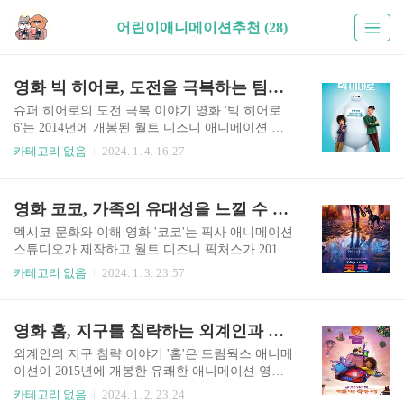
어린이애니메이션추천 (28)
영화 빅 히어로, 도전을 극복하는 팀워크와 동서양 도시의 시각적 매력
슈퍼 히어로의 도전 극복 이야기 영화 '빅 히어로
6'는 2014년에 개봉된 월트 디즈니 애니메이션 스
튜디오에서 제작한 애니메이션 영화입니다. 이 이
카테고리 없음
2024. 1. 4. 16:27
야기는 샌프란시스코와 도쿄가 혼합된 가상의 도
시 샌프란시스코를 배경으로 합니다. 영화는 히로
하마다라는 이름의 젊은 로봇 공학 신동과 풍선맨
영화 코코, 가족의 유대성을 느낄 수 있는 멕시코 문화의 묘사와 이해
이라 불리는 팽창하는 건강 관리 동반 로봇 베이맥
스를 따라갑니다. 히로는 의문의 가면을 쓴 악당이
멕시코 문화와 이해 영화 '코코'는 픽사 애니메이션
자신의 발명품을 사악한 목적에 사용하고 있다는
스튜디오가 제작하고 월트 디즈니 픽처스가 2017
것을 발견합니다. 각각 독특한 기술과 기술을 갖춘
년에 개봉한 아름다운 애니메이션 영화입니다. 리
카테고리 없음
2024. 1. 3. 23:57
베이맥스와 친구들의 도움으로 히로는 슈퍼히어로
언크리치 감독과 아드리안 몰리나가 공동 감독한
팀을 구성하여 악당의 정체를 밝히고 도시를 구합
이 영화는 멕시코 문화, 특히 망자들의 날의 전통을
니다. 영화는 매력적인 줄거리, 놀라운 애니메이션,
기념하는 것입니다. 그 이야기는 그의 가족의 대대
영화 홈, 지구를 침략하는 외계인과 인간의 따뜻한 우정 애니메이션
그리고 히로와 베이맥스 사이의 감정적인 유대감
로 음악을 금지하고 있음에도 불구하고 음악가가
을 보여줍니다. 그것은 우정, 상실, 자..
되기를 꿈꾸는 어린 소년 미구엘 리베라를 따라갑
외계인의 지구 침략 이야기 '홈'은 드림웍스 애니메
니다. 가족의 반대에도 불구하고, 미구엘은 유명한
이션이 2015년에 개봉한 유쾌한 애니메이션 영화
가수이자 배우인 자신의 우상인 에르네스토 데 라
입니다. 아담 렉스의 '스멕데이의 진정한 의미'라는
카테고리 없음
2024. 1. 2. 23:24
크루즈와 같은 음악가가 되는 것을 꿈꿉니다. 자신